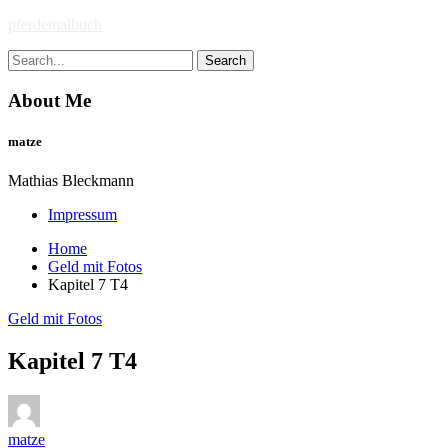
Skip
pferdemalbuch
to
Search
content
for:
About Me
matze
Mathias Bleckmann
Impressum
Home
Geld mit Fotos
Kapitel 7 T4
Geld mit Fotos
Kapitel 7 T4
matze