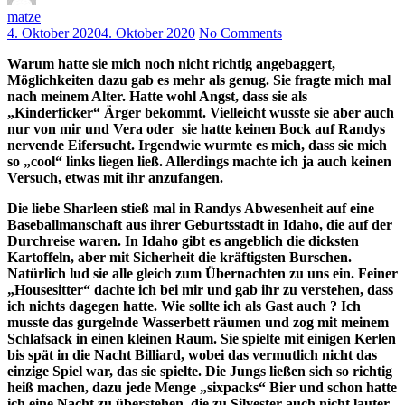
matze
4. Oktober 2020
4. Oktober 2020
No Comments
Warum hatte sie mich noch nicht richtig angebaggert,
Möglichkeiten dazu gab es mehr als genug. Sie fragte mich mal
nach meinem Alter. Hatte wohl Angst, dass sie als
„Kinderficker“ Ärger bekommt. Vielleicht wusste sie aber auch
nur von mir und Vera oder sie hatte keinen Bock auf Randys
nervende Eifersucht. Irgendwie wurmte es mich, dass sie mich
so „cool“ links liegen ließ. Allerdings machte ich ja auch keinen
Versuch, etwas mit ihr anzufangen.
Die liebe Sharleen stieß mal in Randys Abwesenheit auf eine
Baseballmanschaft aus ihrer Geburtsstadt in Idaho, die auf der
Durchreise waren. In Idaho gibt es angeblich die dicksten
Kartoffeln, aber mit Sicherheit die kräftigsten Burschen.
Natürlich lud sie alle gleich zum Übernachten zu uns ein. Feiner
„Housesitter“ dachte ich bei mir und gab ihr zu verstehen, dass
ich nichts dagegen hatte. Wie sollte ich als Gast auch ? Ich
musste das gurgelnde Wasserbett räumen und zog mit meinem
Schlafsack in einen kleinen Raum. Sie spielte mit einigen Kerlen
bis spät in die Nacht Billiard, wobei das vermutlich nicht das
einzige Spiel war, das sie spielte. Die Jungs ließen sich so richtig
heiß machen, dazu jede Menge „sixpacks“ Bier und schon hatte
ich eine Nacht zu überstehen, die zu Silvester auch nicht lauter