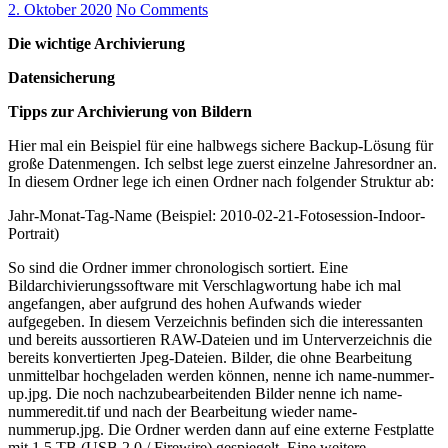
2. Oktober 2020
No Comments
Die wichtige Archivierung
Datensicherung
Tipps zur Archivierung von Bildern
Hier mal ein Beispiel für eine halbwegs sichere Backup-Lösung für
große Datenmengen. Ich selbst lege zuerst einzelne Jahresordner an.
In diesem Ordner lege ich einen Ordner nach folgender Struktur ab:
Jahr-Monat-Tag-Name (Beispiel: 2010-02-21-Fotosession-Indoor-
Portrait)
So sind die Ordner immer chronologisch sortiert. Eine
Bildarchivierungssoftware mit Verschlagwortung habe ich mal
angefangen, aber aufgrund des hohen Aufwands wieder
aufgegeben. In diesem Verzeichnis befinden sich die interessanten
und bereits aussortieren RAW-Dateien und im Unterverzeichnis die
bereits konvertierten Jpeg-Dateien. Bilder, die ohne Bearbeitung
unmittelbar hochgeladen werden können, nenne ich name-nummer-
up.jpg. Die noch nachzubearbeitenden Bilder nenne ich name-
nummeredit.tif und nach der Bearbeitung wieder name-
nummerup.jpg. Die Ordner werden dann auf eine externe Festplatte
mit 1,5 TB (USB 2.0 / Firewire) gespiegelt. Eine weitere