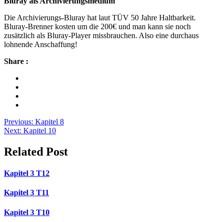
Bluray als Archivierungsmedium
Die Archivierungs-Bluray hat laut TÜV 50 Jahre Haltbarkeit.
Bluray-Brenner kosten um die 200€ und man kann sie noch
zusätzlich als Bluray-Player missbrauchen. Also eine durchaus
lohnende Anschaffung!
Share :
Beitragsnavigation
Previous:
Kapitel 8
Next:
Kapitel 10
Related Post
Kapitel 3 T12
Kapitel 3 T11
Kapitel 3 T10