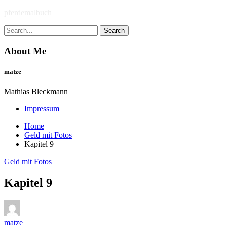
Skip
pferdemalbuch
to
Search
content
for:
About Me
matze
Mathias Bleckmann
Impressum
Home
Geld mit Fotos
Kapitel 9
Geld mit Fotos
Kapitel 9
matze