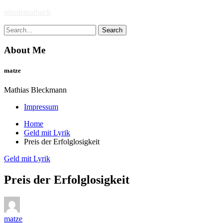
Skip
pferdemalbuch
to
Search
content
for:
About Me
matze
Mathias Bleckmann
Impressum
Home
Geld mit Lyrik
Preis der Erfolglosigkeit
Geld mit Lyrik
Preis der Erfolglosigkeit
matze