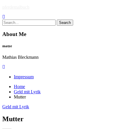
Skip
pferdemalbuch
to
content
Search
for:
About Me
matze
Mathias Bleckmann
Impressum
Home
Geld mit Lyrik
Mutter
Geld mit Lyrik
Mutter