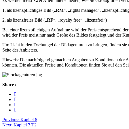
Es werden meist zwei Arten unterschieden, wie Stockfotografien ver
1. als lizenzpflichtiges Bild („
RM
“, „rights managed“, „lizenzpflichti
2. als lizenzfreies Bild („
RF
“, „royalty free“, „lizenzfrei“)
Bei einer lizenzpflichtigen Aufnahme wird der Preis entsprechend der
wird der Preis meist nur nach Größe des Bildes festgelegt und der K
Um Licht in den Dschungel der Bildagenturen zu bringen, finden sie n
Seite des Anbieters.
Hinweis: Die nachfolgend gemachten Angaben zu Konditionen der Agent
könnten. Die aktuellen Preise und Konditionen finden Sie auf den Sei
Share :
Beitragsnavigation
Previous:
Kapitel 6
Next:
Kapitel 7 T2