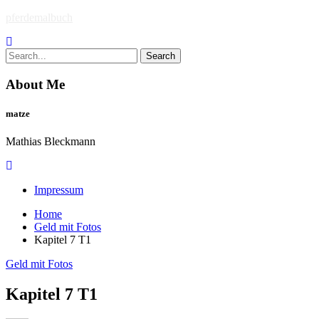
Skip
pferdemalbuch
to
content
Search
for:
About Me
matze
Mathias Bleckmann
Impressum
Home
Geld mit Fotos
Kapitel 7 T1
Geld mit Fotos
Kapitel 7 T1