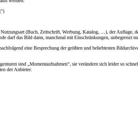
kauft werden:
g“)
 Nutzungsart (Buch, Zeitschrift, Werbung, Katalog, …), der Auflage, d
unde darf das Bild dann, manchmal mit Einschränkungen, unbegrenzt nu
achfolgend eine Besprechung der größten und beliebtesten Bildarchive.
uren sind „Momentaufnahmen“, sie verändern sich leider so schnell, d
ten der Anbieter.