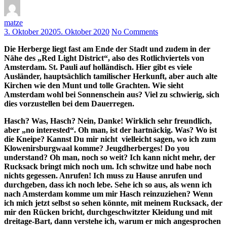
matze
3. Oktober 2020
5. Oktober 2020
No Comments
Die Herberge liegt fast am Ende der Stadt und zudem in der
Nähe des „Red Light District“, also des Rotlichviertels von
Amsterdam. St. Pauli auf holländisch. Hier gibt es viele
Ausländer, hauptsächlich tamilischer Herkunft, aber auch alte
Kirchen wie den Munt und tolle Grachten. Wie sieht
Amsterdam wohl bei Sonnenschein aus? Viel zu schwierig, sich
dies vorzustellen bei dem Dauerregen.
Hasch? Was, Hasch? Nein, Danke! Wirklich sehr freundlich,
aber „no interested“. Oh man, ist der hartnäckig. Was? Wo ist
die Kneipe? Kannst Du mir nicht vielleicht sagen, wo ich zum
Klowenirsburgwaal komme? Jeugdherberges! Do you
understand? Oh man, noch so weit? Ich kann nicht mehr, der
Rucksack bringt mich noch um. Ich schwitze und habe noch
nichts gegessen. Anrufen! Ich muss zu Hause anrufen und
durchgeben, dass ich noch lebe. Sehe ich so aus, als wenn ich
nach Amsterdam komme um mir Hasch reinzuziehen? Wenn
ich mich jetzt selbst so sehen könnte, mit meinem Rucksack, der
mir den Rücken bricht, durchgeschwitzter Kleidung und mit
dreitage‑Bart, dann verstehe ich, warum er mich angesprochen