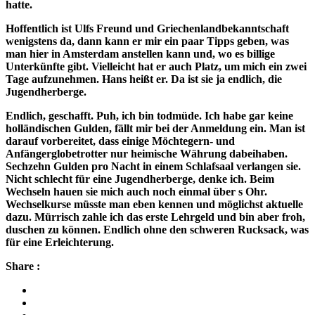
hatte.
Hoffentlich ist Ulfs Freund und Griechenlandbekanntschaft
wenigstens da, dann kann er mir ein paar Tipps geben, was
man hier in Amsterdam anstellen kann und, wo es billige
Unterkünfte gibt. Vielleicht hat er auch Platz, um mich ein zwei
Tage aufzunehmen. Hans heißt er. Da ist sie ja endlich, die
Jugendherberge.
Endlich, geschafft. Puh, ich bin todmüde. Ich habe gar keine
holländischen Gulden, fällt mir bei der Anmeldung ein. Man ist
darauf vorbereitet, dass einige Möchtegern‑ und
Anfängerglobetrotter nur heimische Währung dabeihaben.
Sechzehn Gulden pro Nacht in einem Schlafsaal verlangen sie.
Nicht schlecht für eine Jugendherberge, denke ich. Beim
Wechseln hauen sie mich auch noch einmal über s Ohr.
Wechselkurse müsste man eben kennen und möglichst aktuelle
dazu. Mürrisch zahle ich das erste Lehrgeld und bin aber froh,
duschen zu können. Endlich ohne den schweren Rucksack, was
für eine Erleichterung.
Share :